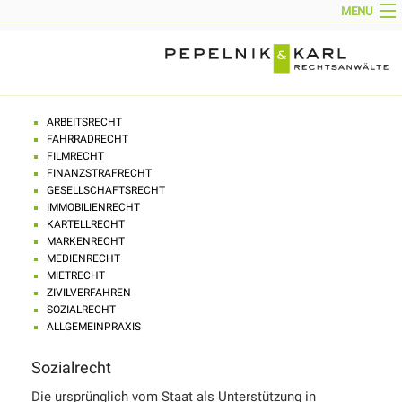
MENU
HOME
AKTUELL
KANZLEIPROFIL
PARTNER
TEAM
TÄTIGKEITSGEBIETE
KONTAKT
ARBEITSRECHT
IMPRESSUM
FAHRRADRECHT
DOWNLOADS
FILMRECHT
ENGLISH
FINANZSTRAFRECHT
GESELLSCHAFTSRECHT
IMMOBILIENRECHT
KARTELLRECHT
MARKENRECHT
MEDIENRECHT
MIETRECHT
ZIVILVERFAHREN
SOZIALRECHT
ALLGEMEINPRAXIS
Sozialrecht
Die ursprünglich vom Staat als Unterstützung in