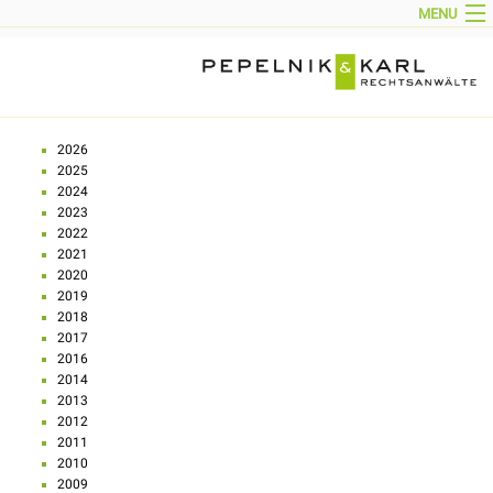
MENU
HOME
AKTUELL
KANZLEIPROFIL
PARTNER
TEAM
TÄTIGKEITSGEBIETE
KONTAKT
2026
IMPRESSUM
2025
DOWNLOADS
2024
ENGLISH
2023
2022
2021
2020
2019
2018
2017
2016
2014
2013
2012
2011
2010
2009